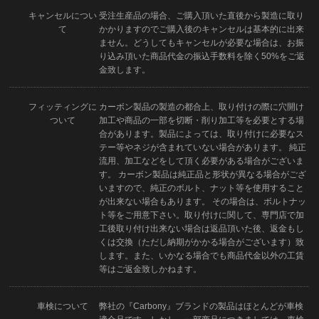
キャンセルについ
受注生産品の場合、ご購入頂いた直後から製造に取り
て
かかりますのでご購入後のキャンセルは基本的に出来
ません。どうしてもキャンセルが必要な場合は、お振
り込み頂いた商品代金の振込手数料を除く50%をご返
金致します。
フィッティングに
カーボン製品の製造の都合上、取り付けの際に穴開け
ついて
加工や商品の一部を切断・削り加工等を必要とする場
合があります。製品によっては、取り付けに必要なス
テー等やネジが含まれていない場合があります。 純正
流用、加工などをして頂く必要がある場合がございま
す。 カーボン製品は純正品と形状が異なる場合がござ
いますので、純正のボルト、ナット等を使用すること
が出来ない場合もあります。 その場合は、ボルトナッ
ト等をご用意下さい。取り付けに関して、専門店で加
工後取り付け出来ない場合は返品頂いた後、返金もし
くは交換（ただし納期がかかる場合がございます）致
します。また、いかなる場合でも商品代金以外の工賃
等はご返金致しかねます。
車検について
弊社の『Carbony』ブランドの製品はほとんどが車検