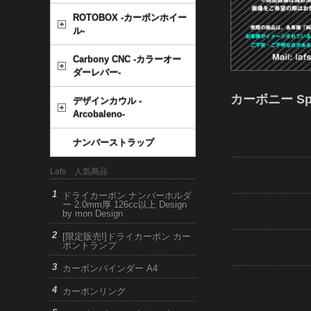
ROTOBOX -カーボンホイー
ル-
Carbony CNC -カラーオー
ダーレバー-
カーボニー Spy
デザインカウル -
Arcobaleno-
ナンバーストラップ
Lafs 人気商品
ドライカーボン ナンバーホルダ
ー 2.0mm厚 126cc以上 Design
by mon Design
[限定販売!]ドライカーボン カー
ボントランプ
カーボンバインダー A4
カーボンリング