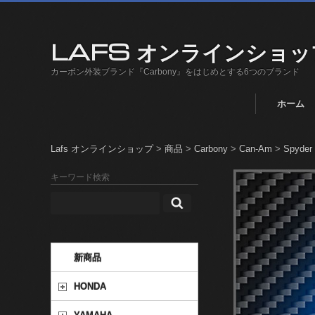
LAFS オンラインショッ
カーボン外装ブランド『Carbony』をはじめとする6つのブランド
ホーム
Lafs オンラインショップ
>
商品
>
Carbony
>
Can-Am
>
Spyder 
キーワード検索
新商品
HONDA