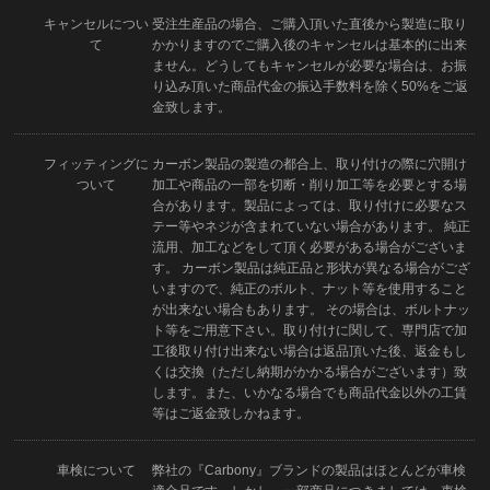
キャンセルについ
受注生産品の場合、ご購入頂いた直後から製造に取り
て
かかりますのでご購入後のキャンセルは基本的に出来
ません。どうしてもキャンセルが必要な場合は、お振
り込み頂いた商品代金の振込手数料を除く50%をご返
金致します。
フィッティングに
カーボン製品の製造の都合上、取り付けの際に穴開け
ついて
加工や商品の一部を切断・削り加工等を必要とする場
合があります。製品によっては、取り付けに必要なス
テー等やネジが含まれていない場合があります。 純正
流用、加工などをして頂く必要がある場合がございま
す。 カーボン製品は純正品と形状が異なる場合がござ
いますので、純正のボルト、ナット等を使用すること
が出来ない場合もあります。 その場合は、ボルトナッ
ト等をご用意下さい。取り付けに関して、専門店で加
工後取り付け出来ない場合は返品頂いた後、返金もし
くは交換（ただし納期がかかる場合がございます）致
します。また、いかなる場合でも商品代金以外の工賃
等はご返金致しかねます。
車検について
弊社の『Carbony』ブランドの製品はほとんどが車検