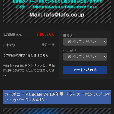
¥18,700
販売価格
（税込）
織り方
受注生産
在庫状態
仕上がり
この商品のお問い合わせはこちら
商品名・商品画像をクリックし、商品
詳細をご覧になった上でご注文くださ
い
カーボニー Panigale V4 18-年用 ドライカーボン スプロケ
ットカバー DU-V4-13